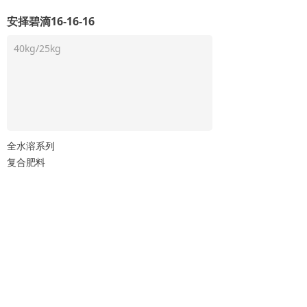
安择碧滴16-16-16
40kg/25kg
全水溶系列
复合肥料
深圳市龙德威农化科技有限公司
服务热线： 0755 26682968
电子邮件： longway@szlongway.com
hr@szlongway.com