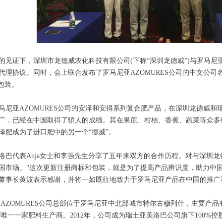
的见证下，深圳市龙德威农化科技有限公司(下称“深圳龙德威”)与罗马尼亚
代理协议。同时，会上联合发布了罗马尼亚AZOMURES公司的中文公司
包装。
，罗马尼亚AZOMURES公司的安泽和安得系列复合肥产品，在深圳龙德威
广，已经在中国取得了骄人的成绩。其在果蔗、柑桔、香蕉、蔬菜等众多
泽肥成为了进口肥中的另一个“挪威”。
洛巴代表Anja女士和李强先生分享了五年来双方的合作历程。对与深圳
国市场。“这次更新注册商标和包装，就是为了提高产品辨识度，助力中国市
董事长黄波表示感谢，并将一如既往地致力于罗马尼亚产品在中国的推广
亚AZOMURES公司总部位于罗马尼亚中北部城市特尔古穆列什，主要产
亚唯一一家肥料生产商。2012年，公司成为瑞士亚美洛巴公司旗下100%控