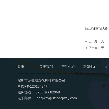
上一篇：
无
ꂃ
下一篇：
无
ꁹ
首页
关于我们
产品中心
新闻中心
加
深圳市龙德威农化科技有限公司
粤ICP备12015424号
服务热线： 0755 26682968
电子邮件： longway@szlongway.com