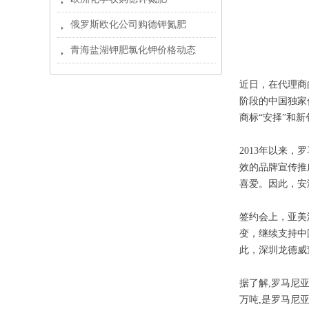
俄罗斯欧化公司购德钾氮肥
뀧
青海盐湖钾肥氯化钾价格动态
뀧
近日，在代理商
阶段的中国独家
商标“安择”和新
2013年以来
效的品牌宣传推
喜爱。因此，安
签约会上，亚美
变，继续支持中
此，深圳龙德威
据了解,罗马尼
万吨,是罗马尼