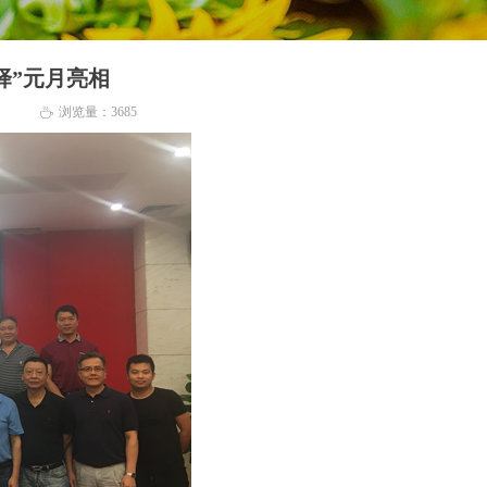
择”元月亮相
浏览量：
3685
ꄘ