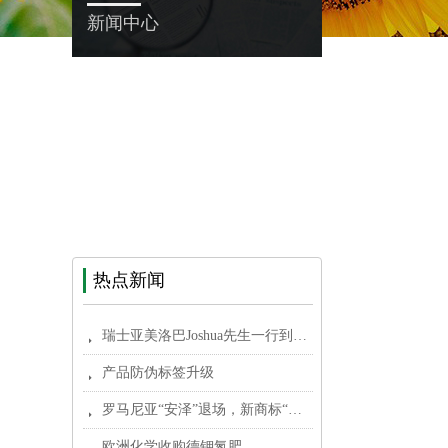
新闻中心
企业新闻
农资新闻
国外新闻
龙德威农科信息报
热点新闻
瑞士亚美洛巴Joshua先生一行到中国市场考察
뀧
产品防伪标签升级
뀧
罗马尼亚“安泽”退场，新商标“安择”元月亮相
뀧
欧洲化学收购德钾氮肥
뀧