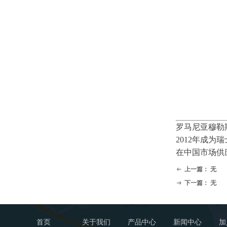
罗马尼亚穆勒
2012年成为
在中国市场供
上一篇：
无
ꂃ
下一篇：
无
ꁹ
首页
关于我们
产品中心
新闻中心
加