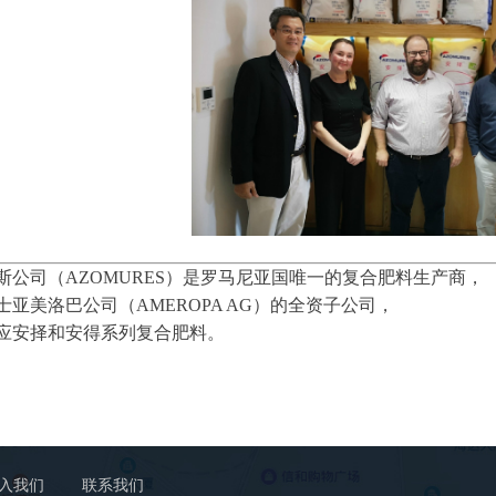
斯公司（AZOMURES）是罗马尼亚国唯一的复合肥料生产商，
瑞士亚美洛巴公司（AMEROPA AG）的全资子公司，
应安择和安得系列复合肥料。
入我们
联系我们