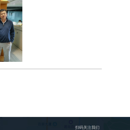
扫码关注我们