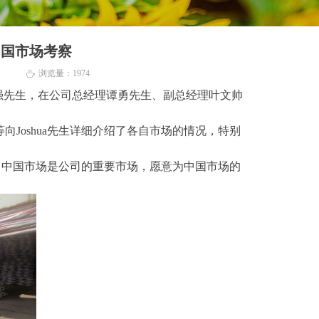
中国市场考察
浏览量：
1974
ꄘ
司李强先生，在公司总经理谭勇先生、副总经理叶文帅
Joshua先生详细介绍了各自市场的情况，特别
国，中国市场是公司的重要市场，愿意为中国市场的